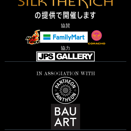
協賛
協力
IN ASSOCIATION WITH