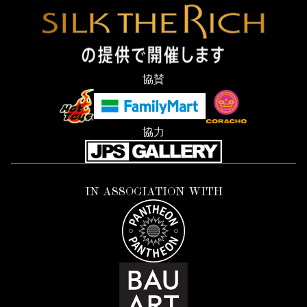
協賛
協力
IN ASSOCIATION WITH